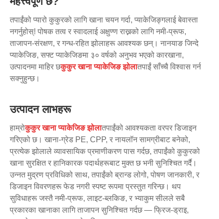
महत्त्वपूर्ण छ?
तपाईंको प्यारो कुकुरको लागि खाना चयन गर्दा, प्याकेजिङ्गलाई बेवास्ता
नगर्नुहोस्! पोषक तत्व र स्वादलाई अक्षुण्ण राख्नको लागि नमी-प्रूफ,
ताजापन-संरक्षण, र गन्ध-रहित झोलाहरू आवश्यक छन्। नानयाङ जिन्दे
प्याकेजिङ, सफ्ट प्याकेजिङमा ३० वर्षको अनुभव भएको कारखाना,
उत्पादनमा माहिर छ
कुकुर खाना प्याकेजिङ झोला
तपाईं साँच्चै विश्वास गर्न
सक्नुहुन्छ।
उत्पादन लाभहरू
हाम्रो
कुकुर खाना प्याकेजिङ झोला
तपाईंको आवश्यकता वरपर डिजाइन
गरिएको छ। खाना-ग्रेड PE, CPP, र नायलॉन सामग्रीबाट बनेको,
प्रत्येक झोलाले व्यावसायिक प्रमाणीकरण पास गर्दछ, तपाईंको कुकुरको
खाना सुरक्षित र हानिकारक पदार्थहरूबाट मुक्त छ भनी सुनिश्चित गर्दै।
उन्नत मुद्रण प्रविधिको साथ, तपाईंको ब्रान्ड लोगो, पोषण जानकारी, र
डिजाइन विवरणहरू फेड नगरी स्पष्ट रूपमा प्रस्तुत गरिन्छ। थप
सुविधाहरू जस्तै नमी-प्रूफ, लाइट-ब्लकिङ, र भ्याकुम सीलले सबै
प्रकारका खानाका लागि ताजापन सुनिश्चित गर्दछ — फ्रिज-ड्राइ,