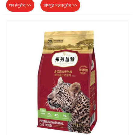
थप हेर्नुहोस् >>
सोधपुछ पठाउनुहोस् >>